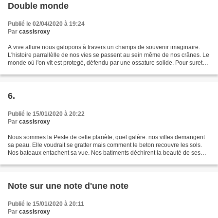
Double monde
Publié le 02/04/2020 à 19:24
Par
cassisroxy
A vive allure nous galopons à travers un champs de souvenir imaginaire.
L'histoire parrallèlle de nos vies se passent au sein même de nos crânes. Le
monde où l'on vit est protegé, défendu par une ossature solide. Pour sureté
supplémentaire des fentes...
6.
Publié le 15/01/2020 à 20:22
Par
cassisroxy
Nous sommes la Peste de cette planète, quel galère. nos villes demangent
sa peau. Elle voudrait se gratter mais comment le beton recouvre les sols.
Nos bateaux entachent sa vue. Nos batiments déchirent la beauté de ses
traits. Ils la trouent comme la...
Note sur une note d'une note
Publié le 15/01/2020 à 20:11
Par
cassisroxy