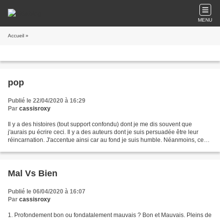
MENU
Accueil
»
pop
Publié le 22/04/2020 à 16:29
Par
cassisroxy
Il y a des histoires (tout support confondu) dont je me dis souvent que
j'aurais pu écrire ceci. Il y a des auteurs dont je suis persuadée être leur
réincarnation. J'accentue ainsi car au fond je suis humble. Néanmoins, ce
qui me chagrine dans l'élaboration...
Mal Vs Bien
Publié le 06/04/2020 à 16:07
Par
cassisroxy
1. Profondement bon ou fondatalement mauvais ? Bon et Mauvais. Pleins de