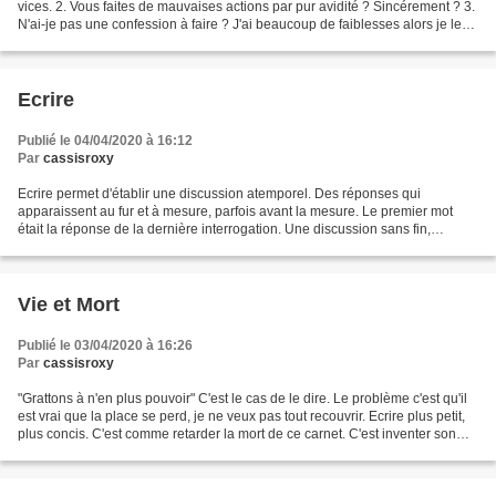
vices. 2. Vous faites de mauvaises actions par pur avidité ? Sincérement ? 3.
N'ai-je pas une confession à faire ? J'ai beaucoup de faiblesses alors je les
confonds avec des vices...
Ecrire
Publié le 04/04/2020 à 16:12
Par
cassisroxy
Ecrire permet d'établir une discussion atemporel. Des réponses qui
apparaissent au fur et à mesure, parfois avant la mesure. Le premier mot
était la réponse de la dernière interrogation. Une discussion sans fin,
d'ailleurs quiconque peut aussi argumenter...
Vie et Mort
Publié le 03/04/2020 à 16:26
Par
cassisroxy
"Grattons à n'en plus pouvoir" C'est le cas de le dire. Le problème c'est qu'il
est vrai que la place se perd, je ne veux pas tout recouvrir. Ecrire plus petit,
plus concis. C'est comme retarder la mort de ce carnet. C'est inventer son
destin ou l'accomplir,...