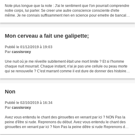
Note plus longue que la note : J'ai le sentiment que l'on pourrait comprendre
notre corps, lui parler. Se creer une autre conscience consciente d'elle
même. Je ne connais suffisamment rien en science pour emetre de bancale
hypothèse. (Espérons que ignorance...
Mon cerveau a fait une galipette;
Publié le 01/12/2019 à 19:03
Par
cassisroxy
Une nuit où je me réveille subitement était une mort limite ? Et si l'homme
chaque nuit mourrait. Chaque instant, n'ai je pas une cellule ou peau morte
qui se renouvelle ? C'est marrant comme il est dure de donner des histoires
et poèmes que j'ai écris,...
Non
Publié le 02/10/2019 à 16:34
Par
cassisroxy
Avez vous entendu le chant des girouettes en venant par ici ? NON Pas la
peine d'être si rude. Reprenons du début. Avez vous entendu le chant des
girouettes en venant par ici ? Non Pas la peine dêtre si rude Reprenons du
début NON Pas la peine d'être...