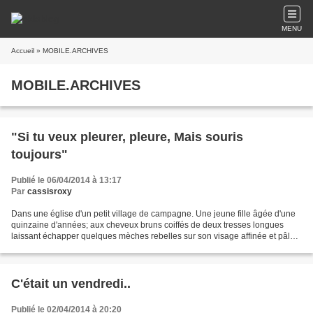
MENU
Accueil
» MOBILE.ARCHIVES
MOBILE.ARCHIVES
"Si tu veux pleurer, pleure, Mais souris
toujours"
Publié le 06/04/2014 à 13:17
Par
cassisroxy
Dans une église d'un petit village de campagne. Une jeune fille âgée d'une
quinzaine d'années; aux cheveux bruns coiffés de deux tresses longues
laissant échapper quelques mèches rebelles sur son visage affinée et pâle
faisant ressortir ses yeux vairons;...
C'était un vendredi..
Publié le 02/04/2014 à 20:20