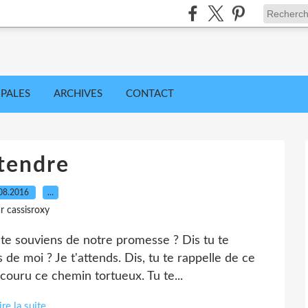
IPALES
ARCHIVES
CONTACT
tendre
08.2016
…
r cassisroxy
tu te souviens de notre promesse ? Dis tu te
 de moi ? Je t'attends. Dis, tu te rappelle de ce
ouru ce chemin tortueux. Tu te...
ire la suite