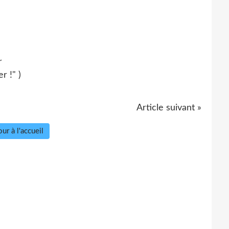
r
r !" )
Article suivant »
ur à l'accueil