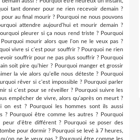
i demain aussi ? Pourquoi être heureux un instant,
quoi tant donner pour ne rien recevoir demain ?
t pour au final mourir ? Pourquoi ne nous pouvons
urquoi attendre aujourd'hui et mourir demain ?
ourquoi pleurer si ça nous rend triste ? Pourquoi
Pourquoi mourir alors que l'on ne le veux pas ?
uoi vivre si c'est pour souffrir ? Pourquoi ne rien
evoir souffrir pour ne pas plus souffrir ? Pourquoi
main soit pire qu'hier ? Pourquoi manger et grossir
mer la vie alors qu'elle nous déteste ? Pourquoi
urquoi rêver si c'est impossible ? Pourquoi parler
 si c'est pour se réveiller ? Pourquoi suivre les
s empêcher de vivre, alors qu'après on meurt ?
i on est ? Pourquoi les hommes sont ils aussi
es ? Pourquoi être comme les autres ? Pourquoi
r peur d'être différent ? Pourquoi se poser des
 tombe pour dormir ? Pourquoi se levé à 7 heures,
 et qu'on ne le veux pas ? Pourquoi être comme les