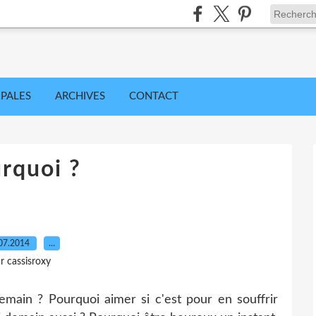
IPALES
ARCHIVES
CONTACT
rquoi ?
07.2014
…
r cassisroxy
ain ? Pourquoi aimer si c'est pour en souffrir